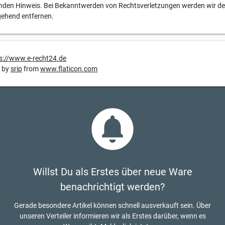
nden Hinweis. Bei Bekanntwerden von Rechtsverletzungen werden wir de
gehend entfernen.
s://www.e-recht24.de
 by
srip
from
www.flaticon.com
circle_notifications
Willst Du als Erstes über neue Ware
benachrichtigt werden?
Gerade besondere Artikel können schnell ausverkauft sein. Über
unseren Verteiler informieren wir als Erstes darüber, wenn es