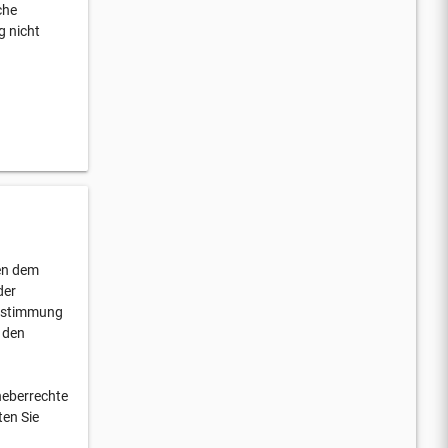
che
g nicht
gen dem
der
Zustimmung
r den
rheberrechte
ten Sie