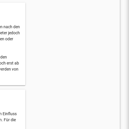
ten nach den
eter jedoch
hen oder
 den
och erst ab
werden von
n Einfluss
. Für die