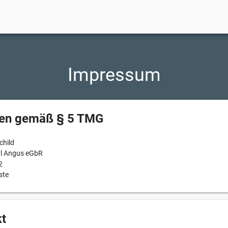
Impressum
en gemäß § 5 TMG
hild
l Angus eGbR
2
ste
t