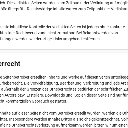
ich. Die verlinkten Seiten wurden zum Zeitpunkt der Verlinkung auf mögli
öße überprüft. Rechtswidrige Inhalte waren zum Zeitpunkt der Verlinkun
ente inhaltliche Kontrolle der verlinkten Seiten ist jedoch ohne konkrete
kte einer Rechtsverletzung nicht zumutbar. Bei Bekanntwerden von
tzungen werden wir derartige Links umgehend entfernen.
rrecht
ie Seitenbetreiber erstellten Inhalte und Werke auf diesen Seiten unterlie
rheberrecht. Die Vervielfältigung, Bearbeitung, Verbreitung und jede Art 
 außerhalb der Grenzen des Urheberrechtes bedürfen der schriftlichen 
gen Autors bzw. Erstellers. Downloads und Kopien dieser Seite sind nur fü
icht kommerziellen Gebrauch gestattet.
Inhalte auf dieser Seite nicht vom Betreiber erstellt wurden, werden die U
chtet. Insbesondere werden Inhalte Dritter als solche gekennzeichnet. Soll
f eine Urheberrechtsverletzung aufmerksam werden, bitten wir um einen