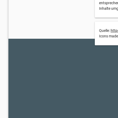
entspreche
Inhalte um
Quelle:
http
Icons made