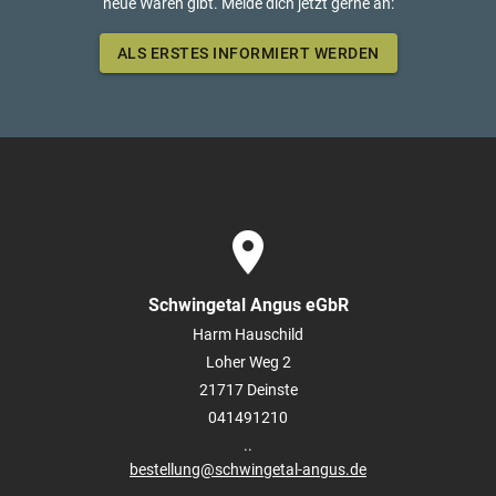
neue Waren gibt. Melde dich jetzt gerne an:
ALS ERSTES INFORMIERT WERDEN
place
Schwingetal Angus eGbR
Harm Hauschild
Loher Weg 2
21717
Deinste
041491210
..
bestellung@schwingetal-angus.de