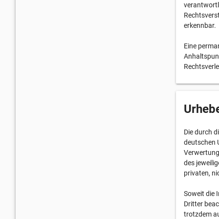
verantwortl
Rechtsverst
erkennbar.
Eine perman
Anhaltspun
Rechtsverle
Urhebe
Die durch d
deutschen U
Verwertung
des jeweili
privaten, n
Soweit die 
Dritter bea
trotzdem au