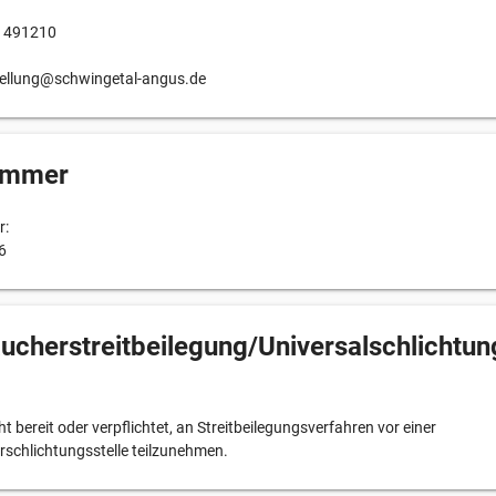
41491210
stellung@schwingetal-angus.de
ummer
:
6
ucher­streit­beilegung/Universal­schlichtun
ht bereit oder verpflichtet, an Streitbeilegungsverfahren vor einer
schlichtungsstelle teilzunehmen.