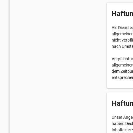
Haftun
Als Dienste
allgemeinen
nicht verpf
nach Umstän
Verpflicht
allgemeinen
dem Zeitpun
entspreche
Haftun
Unser Angeb
haben. Desh
Inhalte der 